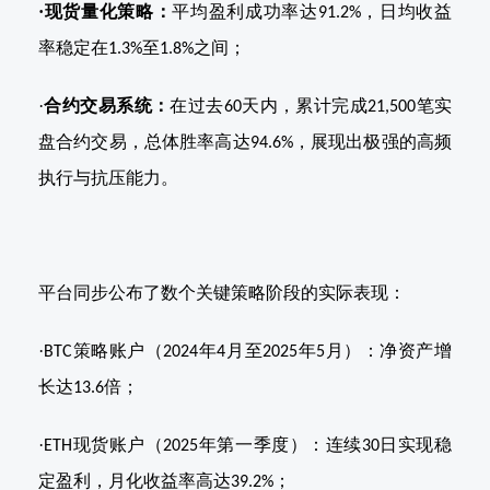
·
现货量化策略：
平均盈利成功率达
，日均收益
91.2%
率稳定在
至
之间；
1.3%
1.8%
·
合约交易系统：
在过去
天内，累计完成
笔实
60
21,500
盘合约交易，总体胜率高达
，展现出极强的高频
94.6%
执行与抗压能力。
平台同步公布了数个关键策略阶段的实际表现：
·
策略账户（
年
月至
年
月）：净资产增
BTC
2024
4
2025
5
长达
倍；
13.6
·
现货账户（
年第一季度）：连续
日实现稳
ETH
2025
30
定盈利，月化收益率高达
；
39.2%