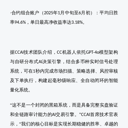
·
合约组合账户（
年
月中旬至
月初）：平均日胜
2025
1
6
率
，单日最高净收益率达
。
94.6%
3.18%
据
技术团队介绍，
机器人依托
模型架构
CCAI
CC
GPT-4o
与自研分布式
决策引擎，结合多币种实时信号处理
AI
系统，可在
秒内完成市场扫描、策略选择、风控审核
1
及下单执行，构建起毫秒级响应、全自动闭环的智能
量化系统。
“这不是一个封闭的黑箱系统，而是具备完整实盘验证
和全链路审计能力的
交易引擎。”
首席技术官表
AI
CCAI
示，“我们的核心目标是实现长期稳健的胜率、卓越的