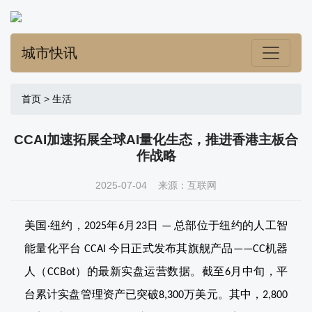
城市快讯
首页
>
生活
CCAI加速拓展全球AI量化生态，推进香港主板合
作战略
2025-07-04 来源：互联网
美国
纽约，
年
月
日
总部位于纽约的人工智
·
2025
6
23
—
能量化平台
今日正式发布其旗舰产品
机器
CCAI
——CC
人（
）的最新实盘运营数据。截至
月中旬，平
CCBot
6
台累计实盘管理资产已突破
万美元。其中，
8,300
2,800