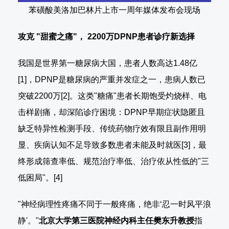
苯磺酸美洛加巴林片上市一周年媒体发布会现场
攻克 "甜蜜之痛"，
2200万DPNP患者诊疗新选择
我国是世界第一糖尿病大国，患者人数高达1.48亿
[1]，DPNP是糖尿病的严重并发症之一，患病人数已
突破2200万[2]。这类"糖痛"患者长期饱受灼烧样、电
击样剧痛，却深陷诊疗困境：DPNP早期症状隐匿且
缺乏特异性检测手段、传统药物疗效有限且副作用明
显、疾病认知不足导致多数患者未能及时就医[3]，最
终形成筛查率低、规范治疗率低、治疗依从性低的"三
低困局"。[4]
"神经病理性疼痛不同于一般疼痛，绝非‘忍一时风平浪
静'。"
北京大学第三医院神经内科主任樊东升教授
指