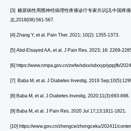
[3] 糖尿病性周围神经病理性疼痛诊疗专家共识[J].中国疼
志,2018(08):561-567.
[4] Zhang Y, et al. Pain Ther. 2021; 10(2): 1355-1373.
[5] Abd-Elsayed AA, et al. J Pain Res. 2023; 16: 2269-228
[6] https://www.nmpa.gov.cn/zwfw/sdxx/sdxxyp/yppjfb/20
[7] Baba M, et al. J Diabetes Investig. 2019 Sep;10(5):12
[8] Baba M, et al. J Diabetes Investig. 2020;11(3):693-698.
[9] Baba M, et al. J Pain Res. 2020 Jul 17;13:1811-1821.
[10] https://www.gov.cn/zhengce/zhengceku/202411/cont