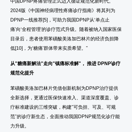
中国DPNP疼痛管理正式迈入循证规范化新时代。
2024版《中国神经病理性疼痛诊疗指南》将其列为
DPNP一线推荐[5]，可助力我国DPNP从‘单点止
痛'向‘全程管理'的诊疗范式升级。随着被纳入国家医保
目录后，患者使用苯磺酸美洛加巴林片的经济负担降
低[10]，为‘糖痛'群体带来实质希望。"
从"糖痛新解法"走向"镇痛标准解"，
推进
DPNP诊疗
规范化提升
苯磺酸美洛加巴林片凭借创新机制为DPNP治疗提供
全新选择，更通过医保快速准入、渠道深度覆盖、诊
疗标准建设的三维突破，构建"可负担、可及、可规
范"的诊疗新生态，全面推动我国DPNP规范化诊疗能
力升级。