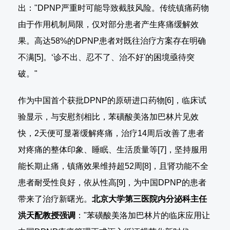
出："DPNP严重时可能导致截肢风险。传统镇痛药物
由于作用机制局限，仅对部分患者产生疼痛缓解效
果。高达58%的DPNP患者对既往治疗方案存在明确
不满[5]。‘诊不出、忍不了、治不好'的困境亟待突
破。"
作为中国首个获批DPNP的原研进口药物[6]，临床试
验显示，与安慰剂相比，苯磺酸美洛加巴林片见效
快，2天便可显著缓解疼痛，治疗14周后改善了患者
对疼痛的整体印象、睡眠、生活质量等[7]，坚持服用
能长期止痛，镇痛效果维持超52周[8]，且肾功能不全
患者耐受性良好，依从性高[9]，为中国DPNP的患者
带来了治疗新曙光。
北京大学第三医院内分泌科主任
洪天配教授强调
："苯磺酸美洛加巴林片的临床应用让